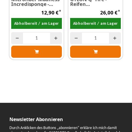
Incredisponge -
Reifen
T
Waschschwamm
Keramikversiegelung
1
*
*
12,90 €
26,00 €
500 ml
S
Abholbereit / am Lager
Abholbereit / am Lager
Newsletter Abonnieren
Durch Anklicken des Buttons „abonnieren“ erkläre ich mich damit