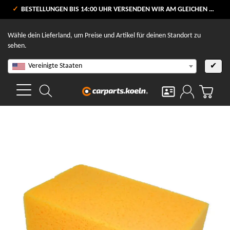
VERSANDKOSTENFREI AB 80 €
BESTELLUNGEN BIS 14:00 UHR VERSENDEN WIR AM GLEICHEN WERKTAG
V
Wähle dein Lieferland, um Preise und Artikel für deinen Standort zu
sehen.
Vereinigte Staaten
✔