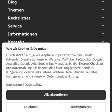
Blog
Themen
Rechtliches
Service
Informationen
Kontakt
Wie wir Cookies & Co nutzen
Durch Klicken auf „Alle akzeptieren“ gestatten Sie den Einsatz
folgender Dienste auf unserer Website: YouTube, ReCaptcha, Google
Datenschutzerklärung
•
Impressum
Analytics, Google Ads, Google Tag Manager, PayPal Express Checkout
und Ratenzahlung. Sie können die Einstellung jederzeit ändern
Vertrag widerrufen
(Fingerabdruck-Icon links unten). Weitere Details finden Sie unter
Konfigurieren
und in unserer
Datenschutzerklärung
.
Impressum
|
Datenschutz
Alle akzeptieren
Ablehnen
Konfigurieren
*
Alle Preise inkl. gesetzlicher MwSt., zzgl.
Versand