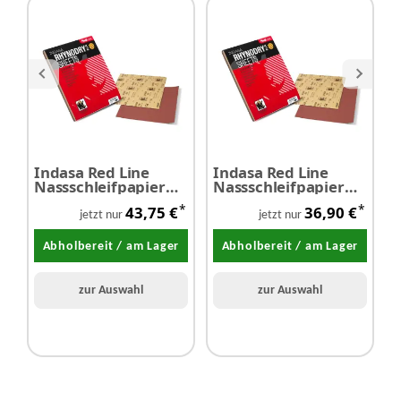
Indasa Red Line
Indasa Red Line
I
Nassschleifpapier
Nassschleifpapier
N
P2000 50 Stück
P800 50 Stück
P
*
*
43,75 €
36,90 €
jetzt nur
jetzt nur
Abholbereit / am Lager
Abholbereit / am Lager
zur Auswahl
zur Auswahl