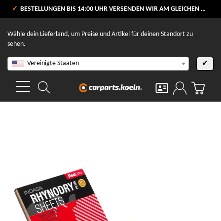
VERSANDKOSTENFREI AB 80 €
BESTELLUNGEN BIS 14:00 UHR VERSENDEN WIR AM GLEICHEN WERKTAG
V
Wähle dein Lieferland, um Preise und Artikel für deinen Standort zu
sehen.
Vereinigte Staaten
✔