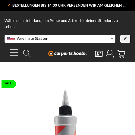
VERSANDKOSTENFREI AB 80 €
BESTELLUNGEN BIS 14:00 UHR VERSENDEN WIR AM GLEICHEN WERKTAG
V
Wähle dein Lieferland, um Preise und Artikel für deinen Standort zu
sehen.
Vereinigte Staaten
✔
SALE