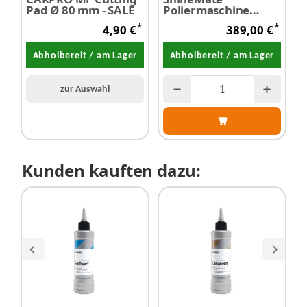
Pad Ø 80 mm - SALE
Poliermaschine
EB212 KIT - Akku
*
*
4,90 €
389,00 €
Exzenter Ø 75 mm
Abholbereit / am Lager
Abholbereit / am Lager
zur Auswahl
Kunden kauften dazu: