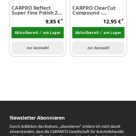
CARPRO Reflect
CARPRO ClearCut
C
Super Fine Polish 250
Compound -
u
ml - SALE
Schleifpaste 250 ml -
V
*
*
9,85 €
12,95 €
SALE
S
Abholbereit / am Lager
Abholbereit / am Lager
zur Auswahl
zur Auswahl
Newsletter Abonnieren
Durch Anklicken des Buttons „abonnieren“ erkläre ich mich damit
einverstanden, dass die CARPARTS Gesellschaft für Autoteilehandel