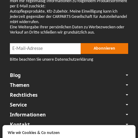
mbH mir regelmäßig Informationen zu folgendem Produktsortiment
per E-Mail zuschickt:
Autopflegeprodukte, Kfz-Zubehör. Meine Einwilligung kann ich
jederzeit gegenüber der CARPARTS Gesellschaft für Autoteilehandel
mbH widerrufen.
Eine Weitergabe Ihrer persönlichen Daten zu Werbezwecken oder
Verkauf an Dritte schließen wir grundsätzlich aus.
Newsletter Abonnieren
Newsletter Abonnieren
Abonnieren
Bitte beachten Sie unsere Datenschutzerklärung
Blog
Themen
Rechtliches
Service
Informationen
Kontakt
Wie wir Cookies & Co nutzen