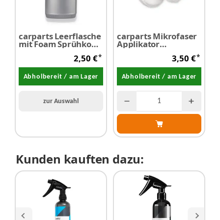
carparts Leerflasche
carparts Mikrofaser
C
mit Foam Sprühkopf
Applikator
A
750 ml
Auftragspad weiß Ø
S
*
*
2,50 €
3,50 €
130 mm 1 Stück
Abholbereit / am Lager
Abholbereit / am Lager
zur Auswahl
Kunden kauften dazu: