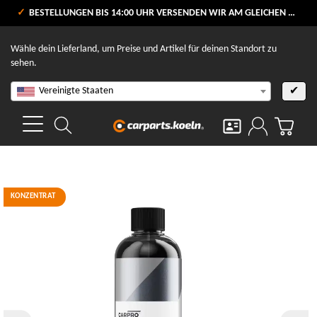
VERSANDKOSTENFREI AB 80 €
BESTELLUNGEN BIS 14:00 UHR VERSENDEN WIR AM GLEICHEN WERKTAG
V
Wähle dein Lieferland, um Preise und Artikel für deinen Standort zu
sehen.
Vereinigte Staaten
✔
KONZENTRAT