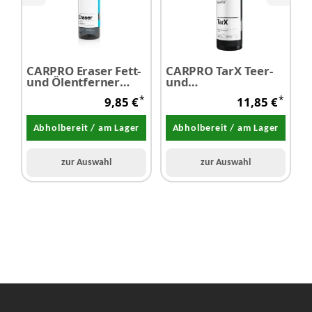
CARPRO Eraser Fett-
CARPRO TarX Teer-
M
und Ölentferner
und
C
Vorreiniger 500 ml -
Klebstoffentferner
S
*
*
9,85 €
11,85 €
SALE
500 ml
Abholbereit / am Lager
Abholbereit / am Lager
zur Auswahl
zur Auswahl