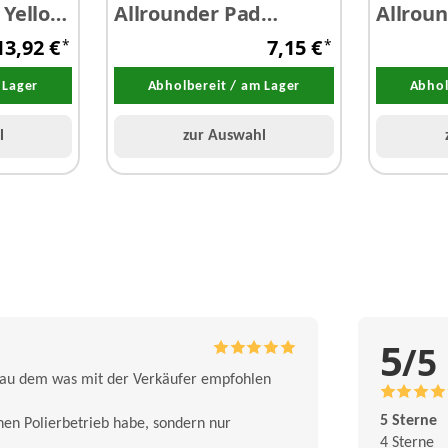
 Yellow
Allrounder Pad
Allroun
Orange Ø 75 / 90 mm
Ø 75 /
13,92 €
7,15 €
*
*
 Lager
Abholbereit / am Lager
Abhol
l
zur Auswahl
5
/5
nau dem was mit der Verkäufer empfohlen
5 Sterne
inen Polierbetrieb habe, sondern nur
4 Sterne