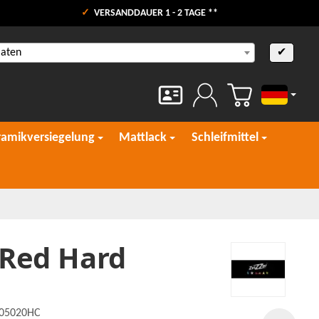
VERSANDDAUER 1 - 2 TAGE **
aaten
✔
Deutsch
ramikversiegelung
Mattlack
Schleifmittel
 Red Hard
005020HC