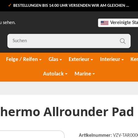
BESTELLUNGEN BIS 14:00 UHR VERSENDEN WIR AM GLEICHEN WERKTAG
u sehen.
Vereinigte St
Felge / Reifen
Glas
Exterieur
Interieur
Ke
Autolack
Marine
Thermo Allrounder Pad
Artikelnummer:
VZV-TAR00