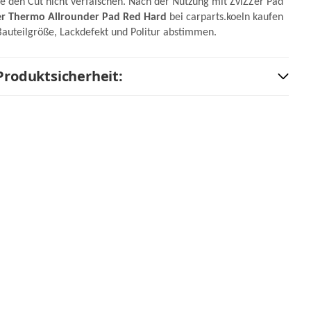
ste den Cut nicht verfälschen. Nach der Nutzung mit ZviZZer Pad
er Thermo Allrounder Pad Red Hard
bei carparts.koeln kaufen
Bauteilgröße, Lackdefekt und Politur abstimmen.
Produktsicherheit:
y Cut -
ZviZZer Microfiber Cloth Red
- Poliertuch 40 cm x 40 cm 10
Stück
19,33 €
24,03 €
*
*
b
ger
Abholbereit / am Lager
zur Auswahl