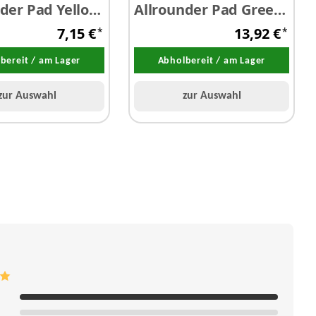
der Pad Yellow
Allrounder Pad Green
 90 mm
Ø 125 / 140 mm
7,15 €
13,92 €
*
*
bereit / am Lager
Abholbereit / am Lager
zur Auswahl
zur Auswahl