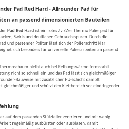
er
Liquid Elements A1000 V4
nder Pad Red Hard - Allrounder Pad für
14-EC
Mini Akku Poliermaschine
eiten an passend dimensionierten Bauteilen
395,08 €
189,00 €
*
*
der Pad Red Hard
ist ein rotes ZviZZer Thermo Polierpad für
ger
Abholbereit / am Lager
 Lacken, Swirls und deutlichen Gebrauchsspuren. Durch die
d und passender Politur lässt sich der Polierschritt klar
ignet sich besonders für universelle Polierarbeiten an passend
ge Thermoschaum bleibt auch bei Reibungswärme formstabil.
stung nicht so schnell ein und das Pad lässt sich gleichmäßiger
lrounder-Bauweise mit zusätzlicher PU-Schicht dämpft
ck gleichmäßiger und schützt den Klettbereich vor eindringender
fehlung
er auf dem passenden Stützteller zentrieren und mit wenig
 Arbeit regelmäßig ausbürsten oder ausblasen, damit