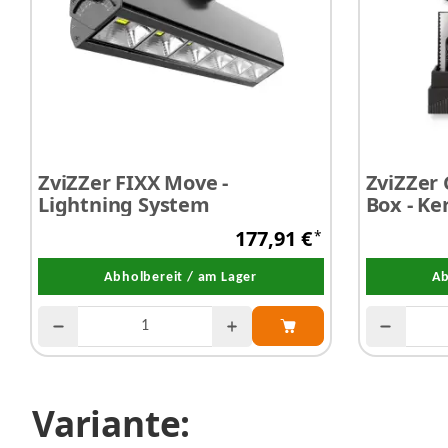
ZviZZer FIXX Move -
ZviZZer
Lightning System
Box - K
50 ml
177,91 €
*
Abholbereit / am Lager
Ab
Variante: