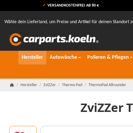
VERSANDKOSTENFREI AB 80 €
Wähle dein Lieferland, um Preise und Artikel für deinen Standort z
Hersteller
Autowäsche
Polieren & Pflegen
/
Hersteller
/
ZviZZer
/
Thermo Pad
/
ThermoPad Allrounder
Startseite
ZviZZer 