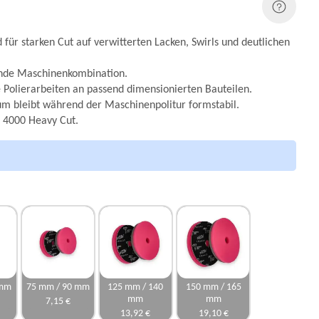
 für starken Cut auf verwitterten Lacken, Swirls und deutlichen
sende Maschinenkombination.
e Polierarbeiten an passend dimensionierten Bauteilen.
m bleibt während der Maschinenpolitur formstabil.
 4000 Heavy Cut.
 mm
75 mm / 90 mm
125 mm / 140
150 mm / 165
mm
mm
7,15 €
13,92 €
19,10 €