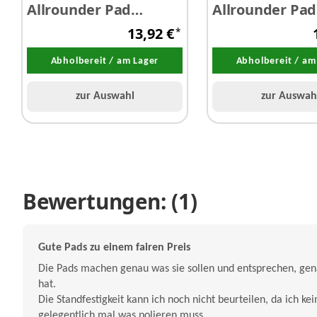
Allrounder Pad
Allrounder Pad
Orange Ø 125 / 140
Ø 125 / 140 mm
13,92 €
*
mm
Abholbereit / am Lager
Abholbereit / am
zur Auswahl
zur Auswah
Bewertungen: (1)
Gute Pads zu einem fairen Preis
Die Pads machen genau was sie sollen und entsprechen, ge
hat.
Die Standfestigkeit kann ich noch nicht beurteilen, da ich ke
gelegentlich mal was polieren muss.