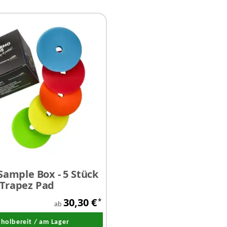
Sample Box - 5 Stück
ZviZZer Thermo Mini
Trapez Pad
Red Hard - 10 Stück
30,30 €
*
ab
a
holbereit / am Lager
Abholbereit / am La