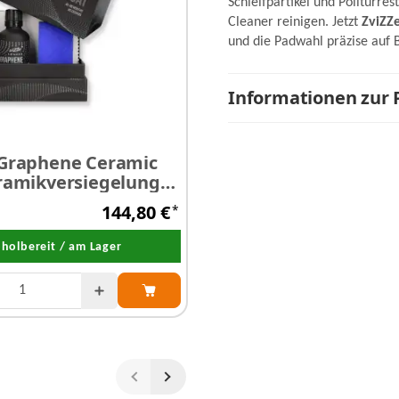
Schleifpartikel und Politurre
Cleaner reinigen. Jetzt
ZviZZ
und die Padwahl präzise auf 
Informationen zur 
 Graphene Ceramic
ZviZZer HC 4000 Heav
eramikversiegelung
Schleifpaste
144,80 €
*
a
holbereit / am Lager
Abholbereit / am La
zur Auswahl