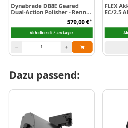
Dynabrade DB8E Geared
FLEX Akk
Dual-Action Polisher - Renny
EC/2.5 A
Doyle Series
579,00 €
*
Abholbereit / am Lager
Ab
Dazu passend: