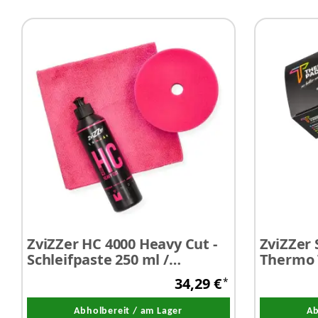
ZviZZer HC 4000 Heavy Cut -
ZviZZer 
Schleifpaste 250 ml /
Thermo 
Thermopad Ø 140 mm/ Tuch
34,29 €
*
Abholbereit / am Lager
Ab