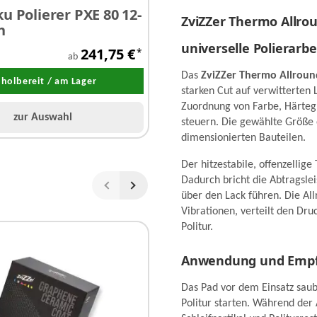
u Polierer PXE 80 12-
FLEX Exzenterpolier
ZviZZer Thermo Allrou
h
freilaufend XFE 2 15 
universelle Polierarb
241,75 €
*
ab
jetzt nur
Das
ZviZZer Thermo Allroun
holbereit / am Lager
Abholbereit / am La
starken Cut auf verwitterten
Zuordnung von Farbe, Härtegra
zur Auswahl
steuern. Die gewählte Größe e
dimensionierten Bauteilen.
Der hitzestabile, offenzelli
Dadurch bricht die Abtragslei
über den Lack führen. Die Al
Vibrationen, verteilt den Dru
Politur.
Anwendung und Emp
Das Pad vor dem Einsatz saub
Politur starten. Während der