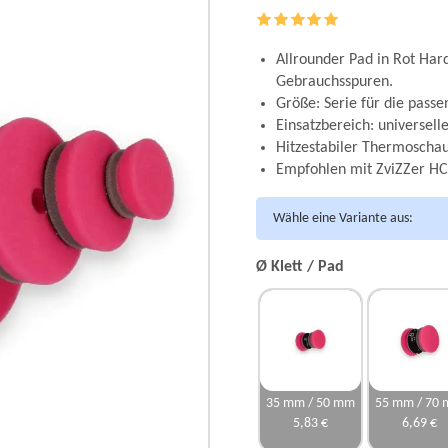
Allrounder Pad in Rot Hard
Gebrauchsspuren.
Größe: Serie für die pas
Einsatzbereich: universell
Hitzestabiler Thermoschau
Empfohlen mit ZviZZer HC
Wähle eine Variante aus:
Ø Klett / Pad
35 mm / 50 mm
55 mm / 70
5,83 €
6,69 €