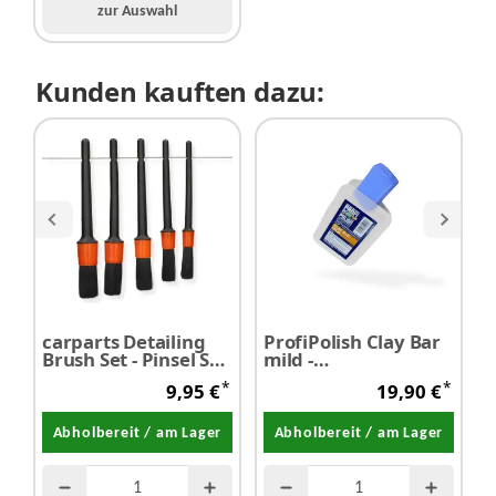
zur Auswahl
Kunden kauften dazu:
carparts Detailing
ProfiPolish Clay Bar
Brush Set - Pinsel Set
mild -
Tap
5 Stück
Reinigungsknete
2
*
*
9,95 €
19,90 €
200 g
S
Abholbereit / am Lager
Abholbereit / am Lager