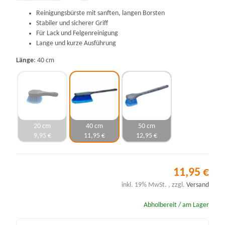
Reinigungsbürste mit sanften, langen Borsten
Stabiler und sicherer Griff
Für Lack und Felgenreinigung
Lange und kurze Ausführung
Länge
40 cm
20 cm
40 cm
50 cm
9,95 €
11,95 €
12,95 €
11,95 €
inkl. 19% MwSt. , zzgl.
Versand
Abholbereit / am Lager