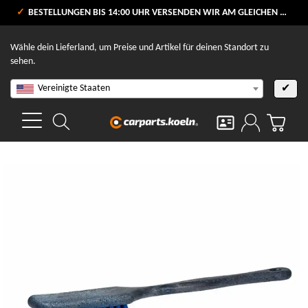
VERSANDKOSTENFREI AB 80 €
BESTELLUNGEN BIS 14:00 UHR VERSENDEN WIR AM GLEICHEN WERKTAG
V
Wähle dein Lieferland, um Preise und Artikel für deinen Standort zu
sehen.
Vereinigte Staaten
✔