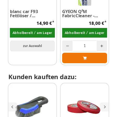
blanc car F93
GYEON Q²M
Fettlöser /
FabricCleaner -
Allzweckreiniger
Textilreiniger 1,0
*
*
14,90 €
18,00 €
Konzentrat 1,0 Liter
Liter
Abholbereit / am Lager
Abholbereit / am Lager
zur Auswahl
Kunden kauften dazu: