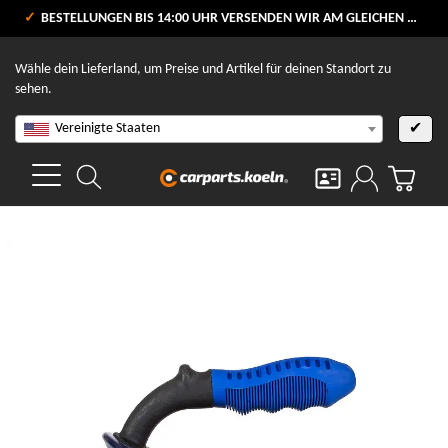
VERSANDKOSTENFREI AB 80 €
BESTELLUNGEN BIS 14:00 UHR VERSENDEN WIR AM GLEICHEN WERKTAG
V
Wähle dein Lieferland, um Preise und Artikel für deinen Standort zu
sehen.
Vereinigte Staaten
✔