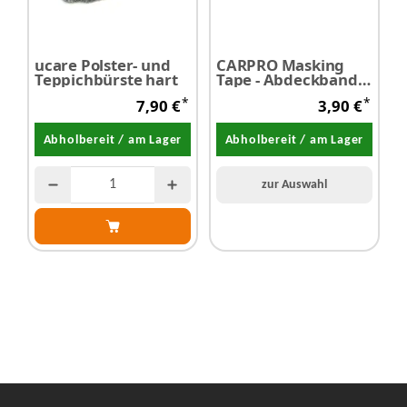
ucare Polster- und
CARPRO Masking
c
Teppichbürste hart
Tape - Abdeckband
u
15 mm x 40 m 1
S
*
*
7,90 €
3,90 €
Stück
Abholbereit / am Lager
Abholbereit / am Lager
zur Auswahl