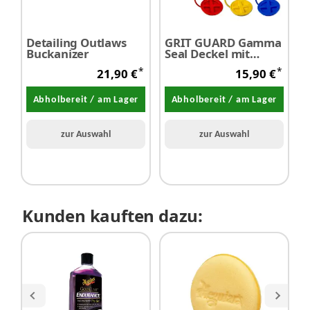
Detailing Outlaws
GRIT GUARD Gamma
G
Buckanizer
Seal Deckel mit
G
Schraubverschluß
*
*
21,90 €
15,90 €
Abholbereit / am Lager
Abholbereit / am Lager
zur Auswahl
zur Auswahl
Kunden kauften dazu: