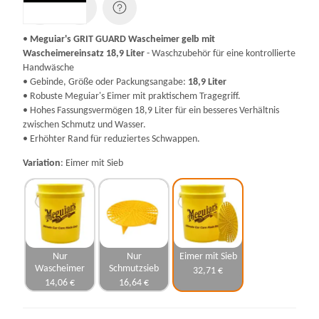
•
Meguiar's GRIT GUARD Wascheimer gelb mit
Wascheimereinsatz 18,9 Liter
- Waschzubehör für eine kontrollierte
Handwäsche
• Gebinde, Größe oder Packungsangabe:
18,9 Liter
• Robuste Meguiar's Eimer mit praktischem Tragegriff.
• Hohes Fassungsvermögen 18,9 Liter für ein besseres Verhältnis
zwischen Schmutz und Wasser.
• Erhöhter Rand für reduziertes Schwappen.
Variation
Eimer mit Sieb
Nur
Nur
Eimer mit Sieb
Wascheimer
Schmutzsieb
32,71 €
14,06 €
16,64 €