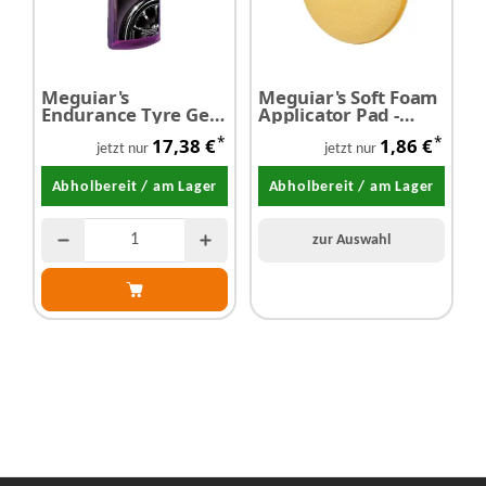
Meguiar's
Meguiar's Soft Foam
M
Endurance Tyre Gel -
Applicator Pad -
W
Reifenschutzgel 473
Applikator 1 Stück
S
*
*
17,38 €
1,86 €
ml
jetzt nur
jetzt nur
Abholbereit / am Lager
Abholbereit / am Lager
zur Auswahl