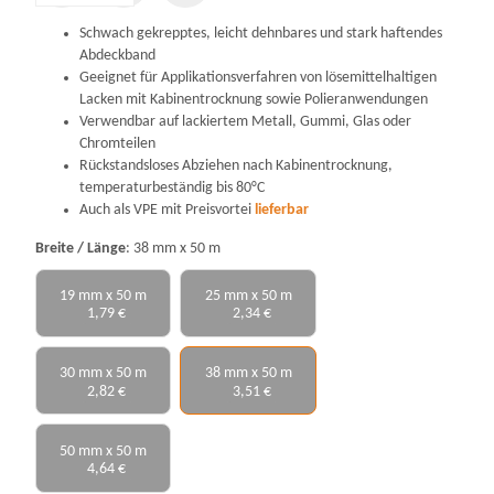
Schwach gekrepptes, leicht dehnbares und stark haftendes
Abdeckband
Geeignet für Applikationsverfahren von lösemittelhaltigen
Lacken mit Kabinentrocknung sowie Polieranwendungen
Verwendbar auf lackiertem Metall, Gummi, Glas oder
Chromteilen
Rückstandsloses Abziehen nach Kabinentrocknung,
temperaturbeständig bis 80°C
Auch als VPE mit Preisvortei
lieferbar
Breite / Länge
38 mm x 50 m
19 mm x 50 m
25 mm x 50 m
1,79 €
2,34 €
30 mm x 50 m
38 mm x 50 m
2,82 €
3,51 €
50 mm x 50 m
4,64 €