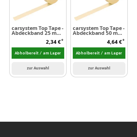
carsystem Top Tape -
carsystem Top Tape -
c
Abdeckband 25 mm
Abdeckband 50 mm
x 50 m 1 Stück
x 50 m 1 Stück
x
*
*
2,34 €
4,64 €
Abholbereit / am Lager
Abholbereit / am Lager
zur Auswahl
zur Auswahl