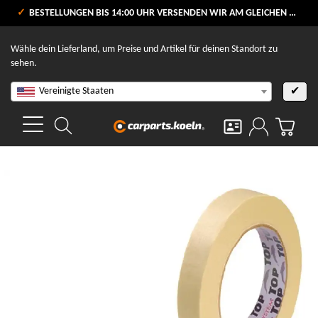
VERSANDKOSTENFREI AB 80 €
BESTELLUNGEN BIS 14:00 UHR VERSENDEN WIR AM GLEICHEN WERKTAG
V
Wähle dein Lieferland, um Preise und Artikel für deinen Standort zu
sehen.
Vereinigte Staaten
✔