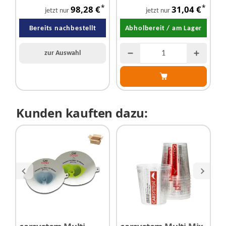
Liter - 100 Stück
100 Stück
p
*
*
98,28 €
31,04 €
s
jetzt nur
jetzt nur
Bereits nachbestellt
Abholbereit / am Lager
zur Auswahl
Kunden kauften dazu: