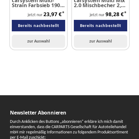
carsystem Multi-
carsystem Multi Mix
c
Strain Farbsieb 190 µ
2.0 Mischbecher 2,3
2
Klarlack VE 125 Stück
Liter - 100 Stück
0
*
*
23,97 €
98,28 €
jetzt nur
jetzt nur
Bereits nachbestellt
Bereits nachbestellt
zur Auswahl
zur Auswahl
Newsletter Abonnieren
Durch Anklicken des Buttons „abonnieren“ erkläre ich mich damit
einverstanden, dass die CARPARTS Gesellschaft für Autoteilehandel
mbH mir regelmäßig Informationen zu folgendem Produktsortiment
per E-Mail zuschickt: