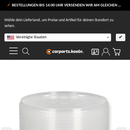
VERSANDKOSTENFREI AB 80 €
BESTELLUNGEN BIS 14:00 UHR VERSENDEN WIR AM GLEICHEN WERKTAG
V
Wähle dein Lieferland, um Preise und Artikel für deinen Standort zu
sehen.
Vereinigte Staaten
✔