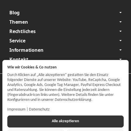
Blog
Themen
Rechtliches
Service
Informationen
Kontakt
Wie wir Cookies & Co nutzen
Durch Klicken auf „Alle akzeptieren“ gestatten Sie den Einsatz
folgender Dienste auf unserer Website: YouTube, ReCaptcha, Google
Datenschutzerklärung
•
Impressum
Analytics, Google Ads, Google Tag Manager, PayPal Express Checkout
und Ratenzahlung. Sie können die Einstellung jederzeit ändern
Vertrag widerrufen
(Fingerabdruck-Icon links unten). Weitere Details finden Sie unter
Konfigurieren
und in unserer
Datenschutzerklärung
.
Impressum
|
Datenschutz
Alle akzeptieren