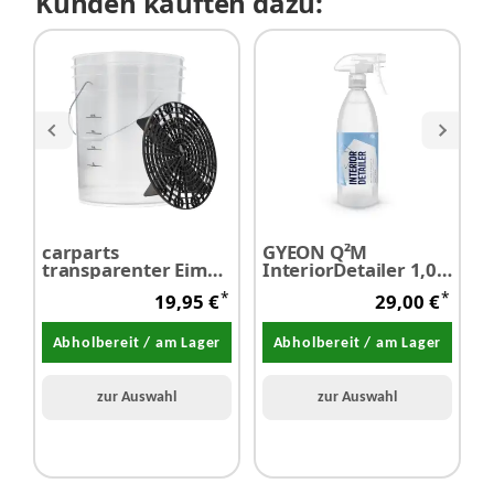
Kunden kauften dazu:
carparts
GYEON Q²M
G
transparenter Eimer
InteriorDetailer 1,0
F
20 Liter mit
Liter
K
*
*
19,95 €
29,00 €
Schmutzsieb
5
Abholbereit / am Lager
Abholbereit / am Lager
zur Auswahl
zur Auswahl