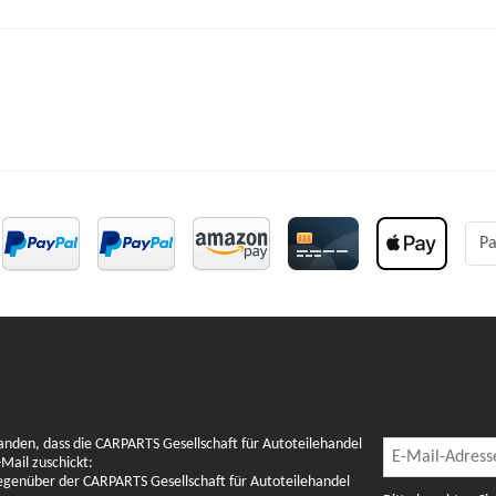
Pa
Newslette
anden, dass die CARPARTS Gesellschaft für Autoteilehandel
Newsletter Abon
Mail zuschickt:
gegenüber der CARPARTS Gesellschaft für Autoteilehandel