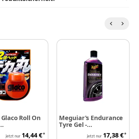
Glaco Roll On
Meguiar's Endurance
Tyre Gel -
rsiegelung 120
Reifenschutzgel 473
14,44 €
17,38 €
*
*
ml
jetzt nur
jetzt nur