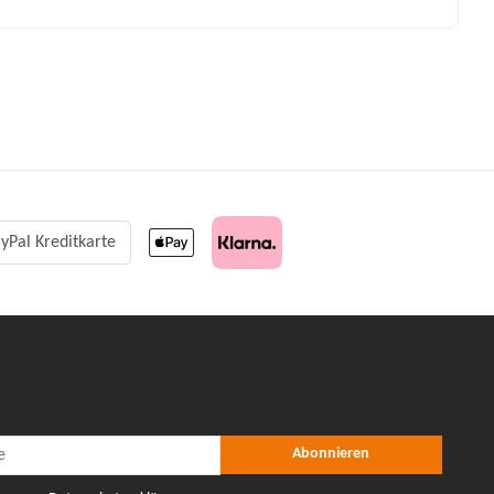
yPal Kreditkarte
r Abonnieren
nieren
Abonnieren