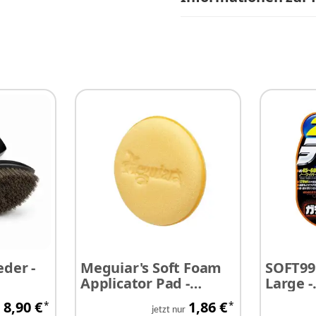
der -
Meguiar's Soft Foam
SOFT99 
Applicator Pad -
Large -
ste
Applikator 1 Stück
Glasve
8,90 €
1,86 €
*
*
ml
jetzt nur