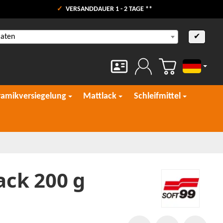
VERSANDDAUER 1 - 2 TAGE **
aaten
✔
Deutsch
ramikversiegelung
Mattlack
Schleifmittel
ack 200 g