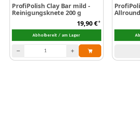
ProfiPolish Clay Bar mild -
ProfiPol
Reinigungsknete 200 g
Allround
x 40 cm 
19,90 €
*
Abholbereit / am Lager
Ab