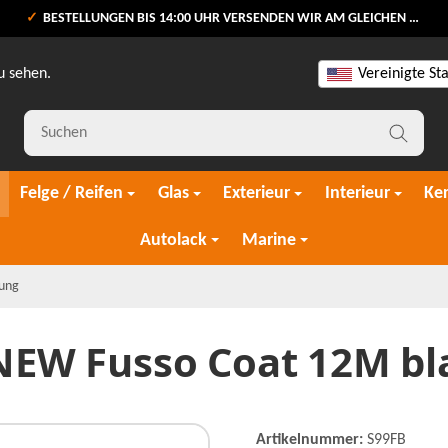
BESTELLUNGEN BIS 14:00 UHR VERSENDEN WIR AM GLEICHEN WERKTAG
u sehen.
Vereinigte St
Felge / Reifen
Glas
Exterieur
Interieur
Ke
Autolack
Marine
lung
EW Fusso Coat 12M bl
Artikelnummer:
S99FB