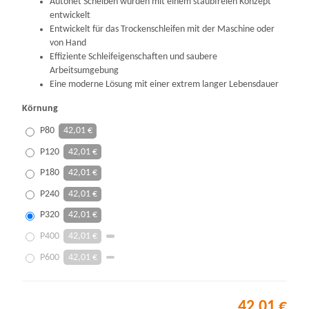
Autonet Scheiben wurden mit einem staubfreien Konzept
entwickelt
Entwickelt für das Trockenschleifen mit der Maschine oder
von Hand
Effiziente Schleifeigenschaften und saubere
Arbeitsumgebung
Eine moderne Lösung
mit einer extrem langer Lebensdauer
Körnung
P80
42,01 €
P120
42,01 €
P180
42,01 €
P240
42,01 €
P320
42,01 €
P400
42,01 €
P600
42,01 €
42,01 €