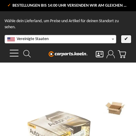
VERSANDKOSTENFREI AB 80 €
BESTELLUNGEN BIS 14:00 UHR VERSENDEN WIR AM GLEICHEN WERKTAG
V
Wähle dein Lieferland, um Preise und Artikel für deinen Standort zu
sehen.
Vereinigte Staaten
✔