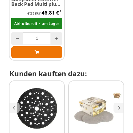
Back Pad Multi plus
Ø 150 mm
*
46,81 €
jetzt nur
Abholbereit / am Lager
Kunden kauften dazu: