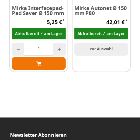
Mirka Interfacepad-
Mirka Autonet Ø 150
M
Pad Saver Ø 150 mm
mm P80
*
*
5,25 €
42,01 €
Abholbereit / am Lager
Abholbereit / am Lager
zur Auswahl
Newsletter Abonnieren