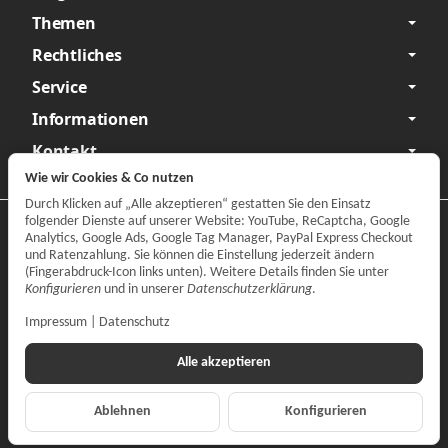
Themen
Rechtliches
Service
Informationen
Kontakt
Wie wir Cookies & Co nutzen
Durch Klicken auf „Alle akzeptieren“ gestatten Sie den Einsatz
folgender Dienste auf unserer Website: YouTube, ReCaptcha, Google
Datenschutzerklärung
•
Impressum
Analytics, Google Ads, Google Tag Manager, PayPal Express Checkout
und Ratenzahlung. Sie können die Einstellung jederzeit ändern
Vertrag widerrufen
(Fingerabdruck-Icon links unten). Weitere Details finden Sie unter
Konfigurieren
und in unserer
Datenschutzerklärung
.
Impressum
|
Datenschutz
Alle akzeptieren
Ablehnen
Konfigurieren
*
Alle Preise inkl. gesetzlicher MwSt., zzgl.
Versand
© CARPARTS Gesellschaft für Autoteilehandel mbH