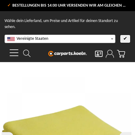
VERSANDKOSTENFREI AB 80 €
BESTELLUNGEN BIS 14:00 UHR VERSENDEN WIR AM GLEICHEN WERKTAG
V
Wähle dein Lieferland, um Preise und Artikel für deinen Standort zu
sehen.
Vereinigte Staaten
✔