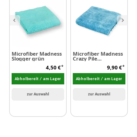
Microfiber Madness
Microfiber Madness
M
Slogger grün
Crazy Pile
C
Microfasertuch,
G
*
*
4,50 €
9,90 €
klein
4
Abholbereit / am Lager
Abholbereit / am Lager
zur Auswahl
zur Auswahl