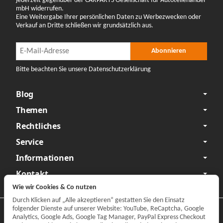
jederzeit gegenüber der CARPARTS Gesellschaft für Autoteilehandel
mbH widerrufen.
Eine Weitergabe Ihrer persönlichen Daten zu Werbezwecken oder
Verkauf an Dritte schließen wir grundsätzlich aus.
Newsletter Abonnieren
Newsletter Abonnieren
Abonnieren
Bitte beachten Sie unsere Datenschutzerklärung
Blog
Themen
Rechtliches
Service
Informationen
Kontakt
Wie wir Cookies & Co nutzen
Durch Klicken auf „Alle akzeptieren“ gestatten Sie den Einsatz
folgender Dienste auf unserer Website: YouTube, ReCaptcha, Google
Datenschutzerklärung
•
Impressum
Analytics, Google Ads, Google Tag Manager, PayPal Express Checkout