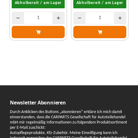
Abholbereit / am Lager
Abholbereit / am Lager
Newsletter Abonnieren
Durch Anklicken des Buttons „abonnieren“ erkläre ich mich damit
einverstanden, dass die CARPARTS Gesellschaft für Autoteilehandel
mbH mir regelmäßig Informationen zu folgendem Produktsortiment
per E-Mail zuschickt:
Autopflegeprodukte, Kfz-Zubehör. Meine Einwilligung kann ich