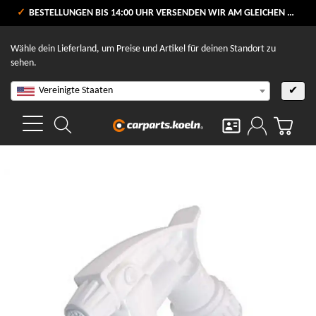
VERSANDKOSTENFREI AB 80 €
BESTELLUNGEN BIS 14:00 UHR VERSENDEN WIR AM GLEICHEN WERKTAG
V
Wähle dein Lieferland, um Preise und Artikel für deinen Standort zu
sehen.
Vereinigte Staaten
✔