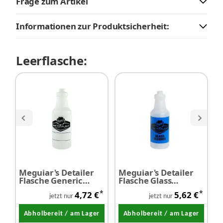
Frage zum Artikel
Informationen zur Produktsicherheit:
Leerflasche:
Meguiar's Detailer
Meguiar's Detailer
M
Flasche Generic
Flasche Glass
F
Spray Bottle -
Cleaner
D
*
*
4,72 €
5,62 €
Leerflasche
jetzt nur
jetzt nur
Abholbereit / am Lager
Abholbereit / am Lager