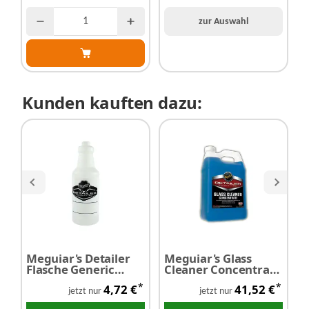
zur Auswahl
Kunden kauften dazu:
Meguiar's Detailer
Meguiar's Glass
M
Flasche Generic
Cleaner Concentrate
D
Spray Bottle -
- Glasreiniger
K
*
*
4,72 €
41,52 €
Leerflasche
(silikonfrei) 3,78
a
jetzt nur
jetzt nur
Liter