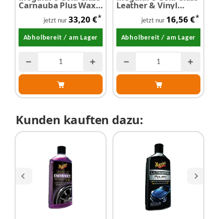
Carnauba Plus Wax -
Leather & Vinyl
L
Wachsversiegelung
Cleaner 473 ml
4
*
*
33,20 €
16,56 €
311 g
jetzt nur
jetzt nur
Abholbereit / am Lager
Abholbereit / am Lager
Kunden kauften dazu: