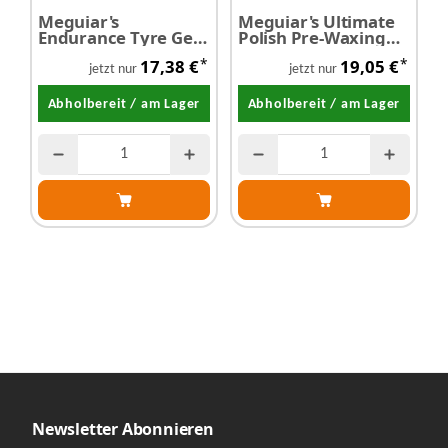
Meguiar's
Meguiar's Ultimate
M
Endurance Tyre Gel -
Polish Pre-Waxing
C
Reifenschutzgel 473
Glaze -
W
*
*
17,38 €
19,05 €
ml
Hochglanzpolitur
3
jetzt nur
jetzt nur
473 ml
Abholbereit / am Lager
Abholbereit / am Lager
Newsletter Abonnieren