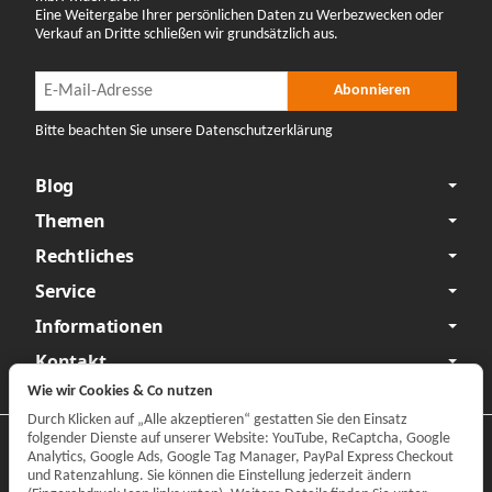
Eine Weitergabe Ihrer persönlichen Daten zu Werbezwecken oder
Verkauf an Dritte schließen wir grundsätzlich aus.
Newsletter Abonnieren
Newsletter Abonnieren
Abonnieren
Bitte beachten Sie unsere Datenschutzerklärung
Blog
Themen
Rechtliches
Service
Informationen
Kontakt
Wie wir Cookies & Co nutzen
Durch Klicken auf „Alle akzeptieren“ gestatten Sie den Einsatz
folgender Dienste auf unserer Website: YouTube, ReCaptcha, Google
Datenschutzerklärung
•
Impressum
Analytics, Google Ads, Google Tag Manager, PayPal Express Checkout
und Ratenzahlung. Sie können die Einstellung jederzeit ändern
Vertrag widerrufen