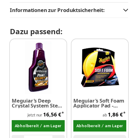
Informationen zur Produktsicherheit:
Dazu passend:
Meguiar's Deep
Meguiar's Soft Foam
Crystal System Step1
Applicator Pad -
- Lackreiniger 473 ml
Applikator
*
*
16,56 €
1,86 €
jetzt nur
ab
Abholbereit / am Lager
Abholbereit / am Lager