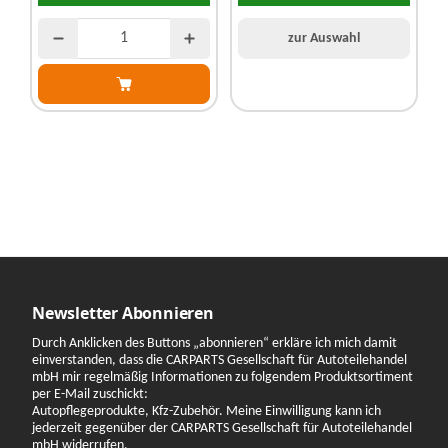
zur Auswahl
Newsletter Abonnieren
Durch Anklicken des Buttons „abonnieren“ erkläre ich mich damit
einverstanden, dass die CARPARTS Gesellschaft für Autoteilehandel
mbH mir regelmäßig Informationen zu folgendem Produktsortiment
per E-Mail zuschickt:
Autopflegeprodukte, Kfz-Zubehör. Meine Einwilligung kann ich
jederzeit gegenüber der CARPARTS Gesellschaft für Autoteilehandel
mbH widerrufen.