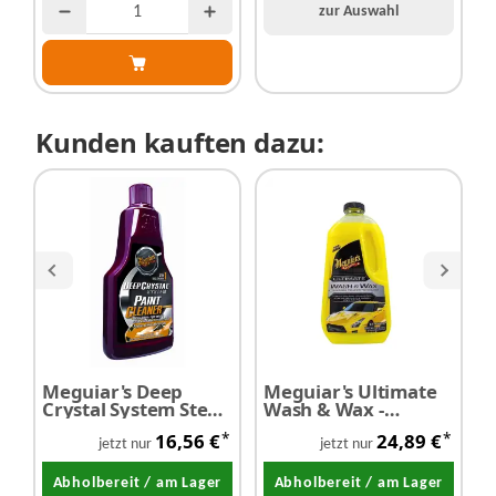
zur Auswahl
Kunden kauften dazu:
Meguiar's Deep
Meguiar's Ultimate
M
Crystal System Step1
Wash & Wax -
E
- Lackreiniger 473 ml
Shampoo 1,42 Liter
R
*
*
16,56 €
24,89 €
jetzt nur
jetzt nur
Abholbereit / am Lager
Abholbereit / am Lager