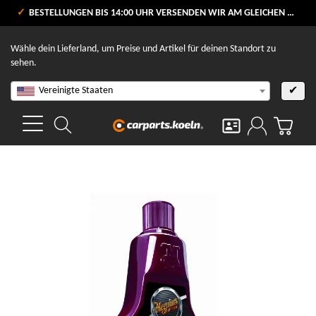
VERSANDKOSTENFREI AB 80 €
BESTELLUNGEN BIS 14:00 UHR VERSENDEN WIR AM GLEICHEN WERKTAG
V
Wähle dein Lieferland, um Preise und Artikel für deinen Standort zu
sehen.
Vereinigte Staaten
✔