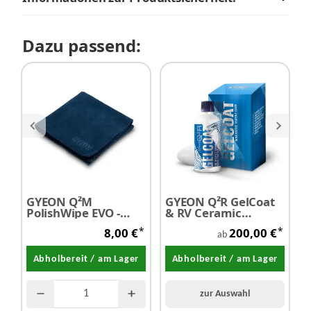
Dazu passend:
GYEON Q²M
GYEON Q²R GelCoat
P
PolishWipe EVO -
& RV Ceramic
P
Poliertuch 40 cm ×
Coating
1
*
*
8,00 €
200,00 €
40 cm
ab
Abholbereit / am Lager
Abholbereit / am Lager
zur Auswahl