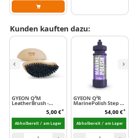
Kunden kauften dazu:
GYEON Q²M
GYEON Q²R
LeatherBrush -
MarinePolish Step 2
S
Leder-/Polsterbürste
1,0 Liter
P
*
*
5,00 €
54,00 €
4
Abholbereit / am Lager
Abholbereit / am Lager