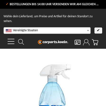
VERSANDKOSTENFREI AB 80 €
BESTELLUNGEN BIS 14:00 UHR VERSENDEN WIR AM GLEICHEN WERKTAG
V
Wähle dein Lieferland, um Preise und Artikel für deinen Standort zu
sehen.
Vereinigte Staaten
✔