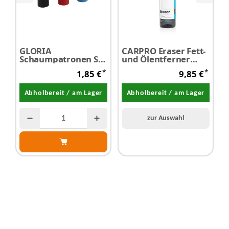
GLORIA
CARPRO Eraser Fett-
K
Schaumpatronen Set
und Ölentferner
S
- SALE
Vorreiniger 500 ml -
U
*
*
1,85 €
9,85 €
SALE
1
Abholbereit / am Lager
Abholbereit / am Lager
zur Auswahl