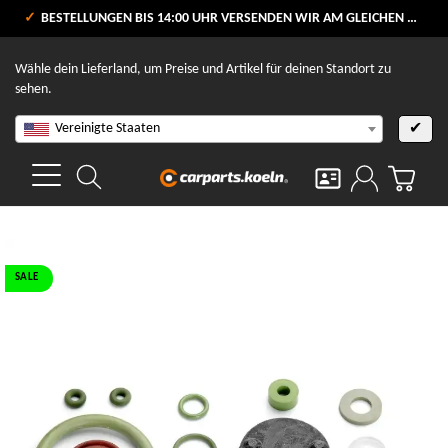
VERSANDKOSTENFREI AB 80 €
BESTELLUNGEN BIS 14:00 UHR VERSENDEN WIR AM GLEICHEN WERKTAG
V
Wähle dein Lieferland, um Preise und Artikel für deinen Standort zu
sehen.
Vereinigte Staaten
✔
SALE