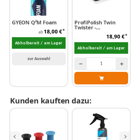
GYEON Q²M Foam
ProfiPolish Twin
Twister -
*
18,00 €
Trockentuch 90 cm x
ab
*
18,90 €
50 cm 1200 g/m²
Abholbereit / am Lager
Abholbereit / am Lager
zur Auswahl
Kunden kauften dazu: