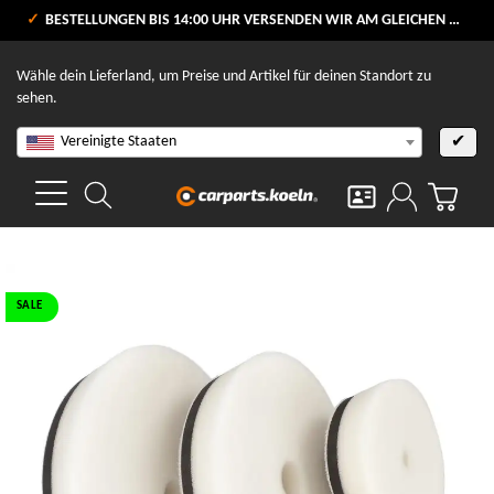
VERSANDKOSTENFREI AB 80 €
BESTELLUNGEN BIS 14:00 UHR VERSENDEN WIR AM GLEICHEN WERKTAG
V
Wähle dein Lieferland, um Preise und Artikel für deinen Standort zu
sehen.
Vereinigte Staaten
✔
SALE