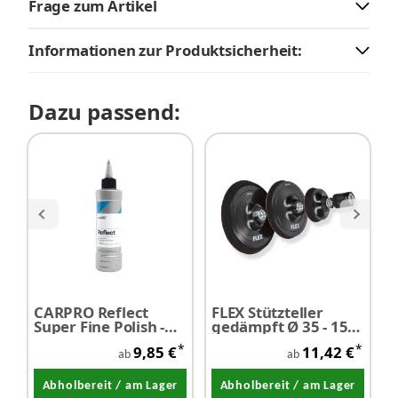
Frage zum Artikel
Informationen zur Produktsicherheit:
Dazu passend:
CARPRO Reflect
FLEX Stützteller
P
Super Fine Polish -
gedämpft Ø 35 - 150
P
SALE
mm / M14
T
*
*
9,85 €
11,42 €
3
ab
ab
Abholbereit / am Lager
Abholbereit / am Lager