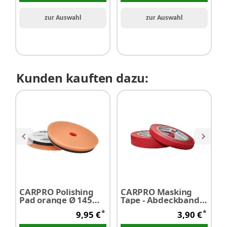
zur Auswahl
zur Auswahl
Kunden kauften dazu:
CARPRO Polishing
CARPRO Masking
Pad orange Ø 145
Tape - Abdeckband
Tap
mm - SALE
15 mm x 40 m 1
2
*
*
9,95 €
3,90 €
Stück
S