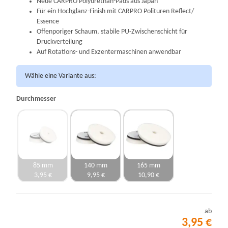
Neue CARPRO Polyurethan-Pads aus Japan
Für ein Hochglanz-Finish mit CARPRO Polituren Reflect/
Essence
Offenporiger Schaum, stabile PU-Zwischenschicht für
Druckverteilung
Auf Rotations- und Exzentermaschinen anwendbar
Wähle eine Variante aus:
Durchmesser
85 mm
140 mm
165 mm
3,95 €
9,95 €
10,90 €
ab
3,95 €