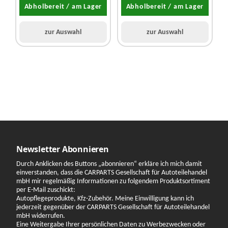
Abholbereit / am Lager
Abholbereit / am Lager
zur Auswahl
zur Auswahl
Newsletter Abonnieren
Durch Anklicken des Buttons „abonnieren“ erkläre ich mich damit
einverstanden, dass die CARPARTS Gesellschaft für Autoteilehandel
mbH mir regelmäßig Informationen zu folgendem Produktsortiment
per E-Mail zuschickt:
Autopflegeprodukte, Kfz-Zubehör. Meine Einwilligung kann ich
jederzeit gegenüber der CARPARTS Gesellschaft für Autoteilehandel
mbH widerrufen.
Eine Weitergabe Ihrer persönlichen Daten zu Werbezwecken oder