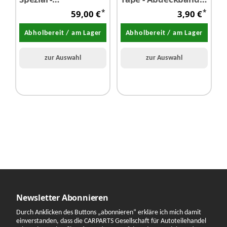
Felgenreiniger Gel
15 mm x 40 m 1
5
*
*
59,00 €
3,90 €
grün 5,0 Liter
Stück
Abholbereit / am Lager
Abholbereit / am Lager
zur Auswahl
zur Auswahl
Newsletter Abonnieren
Durch Anklicken des Buttons „abonnieren“ erkläre ich mich damit
einverstanden, dass die CARPARTS Gesellschaft für Autoteilehandel