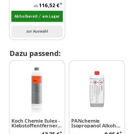
VE
*
116,52 €
ab
Abholbereit / am Lager
zur Auswahl
Dazu passend:
Koch Chemie Eulex -
PANchemie
Klebstoffentferner
Isopropanol Alkohol
1,0 Liter
60% 1,0 Liter
*
*