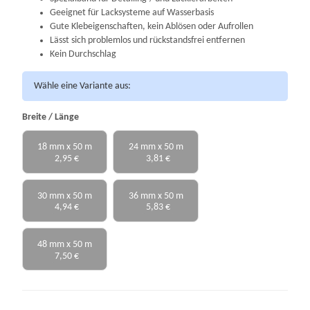
Geeignet für Lacksysteme auf Wasserbasis
Gute Klebeigenschaften, kein Ablösen oder Aufrollen
Lässt sich problemlos und rückstandsfrei entfernen
Kein Durchschlag
Wähle eine Variante aus:
Breite / Länge
18 mm x 50 m
24 mm x 50 m
2,95 €
3,81 €
30 mm x 50 m
36 mm x 50 m
4,94 €
5,83 €
48 mm x 50 m
7,50 €