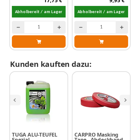
17,75 €
9,95 €
Abholbereit / am Lager
Abholbereit / am Lager
Kunden kauften dazu:
TUGA ALU-TEUFEL
CARPRO Masking
3
Spezial -
Tape - Abdeckband
B