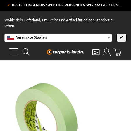
VERSANDKOSTENFREI AB 80 €
BESTELLUNGEN BIS 14:00 UHR VERSENDEN WIR AM GLEICHEN WERKTAG
V
Wähle dein Lieferland, um Preise und Artikel für deinen Standort zu
sehen.
Vereinigte Staaten
✔