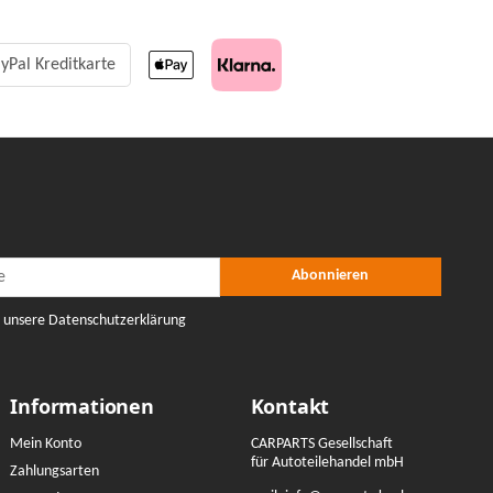
yPal Kreditkarte
r Abonnieren
nieren
Abonnieren
e unsere Datenschutzerklärung
Informationen
Kontakt
Mein Konto
CARPARTS Gesellschaft
für Autoteilehandel mbH
Zahlungsarten