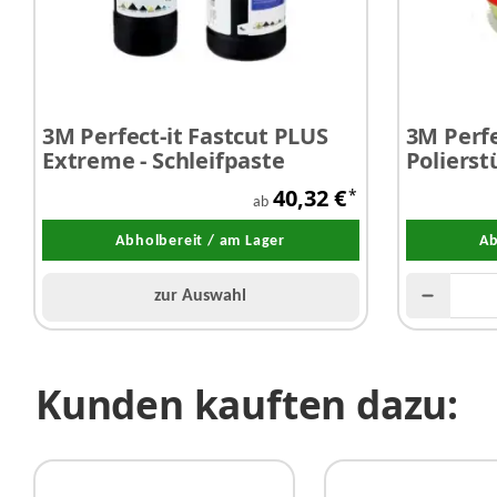
3M Perfect-it Fastcut PLUS
3M Perfec
Extreme - Schleifpaste
Polierst
mm
40,32 €
*
ab
Abholbereit / am Lager
Ab
zur Auswahl
Kunden kauften dazu: