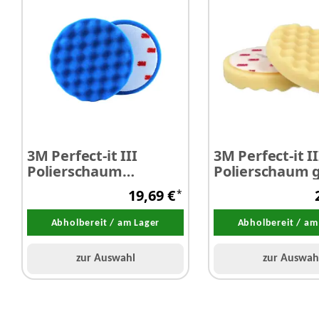
3M Perfect-it III
3M Perfect-it II
Polierschaum
Polierschaum 
Ultrafina SE Anti-
genoppt Ø 15
19,69 €
*
Hologramm Ø 150 mm
Abholbereit / am Lager
Abholbereit / am
zur Auswahl
zur Auswah