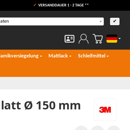
VERSANDDAUER 1 - 2 TAGE **
aaten
✔
Deutsch
ramikversiegelung
Mattlack
Schleifmittel
glatt Ø 150 mm