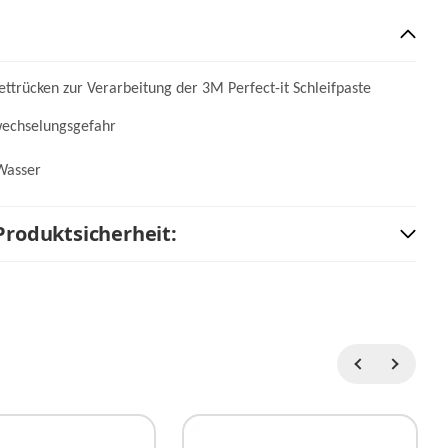
ttrücken zur Verarbeitung der 3M Perfect-it Schleifpaste
h
wechselungsgefahr
en grün
m² 10
Wasser
39,00 €
*
ger
Produktsicherheit: