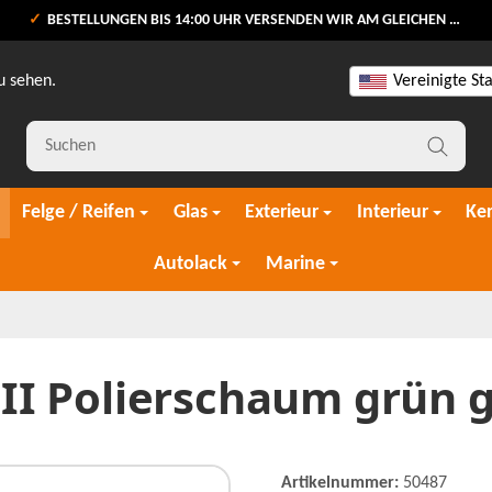
BESTELLUNGEN BIS 14:00 UHR VERSENDEN WIR AM GLEICHEN WERKTAG
u sehen.
Vereinigte St
Felge / Reifen
Glas
Exterieur
Interieur
Ke
Autolack
Marine
 III Polierschaum grün 
Artikelnummer:
50487