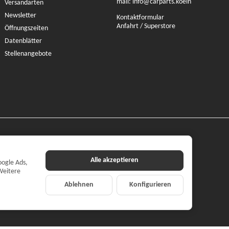
mail:
info@carparts.koeln
Versandarten
Newsletter
Kontaktformular
Anfahrt / Superstore
Öffnungszeiten
Datenblätter
Stellenangebote
Alle akzeptieren
oogle Ads,
Weitere
Ablehnen
Konfigurieren
ilehandel mbH