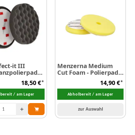
ect-it III
Menzerna Medium
anzpolierpad
Cut Foam - Polierpad
t Ø 150 mm
gelb Ø 150 mm
18,50 €
14,90 €
*
*
bereit / am Lager
Abholbereit / am Lager
zur Auswahl