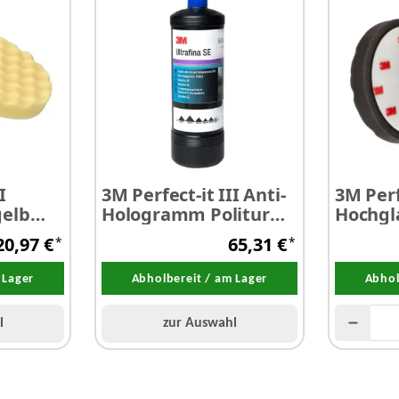
I
3M Perfect-it III Anti-
3M Perf
gelb
Hologramm Politur
Hochgl
0 mm
1,0 Liter
genopp
20,97 €
65,31 €
*
*
 Lager
Abholbereit / am Lager
Abhol
l
zur Auswahl