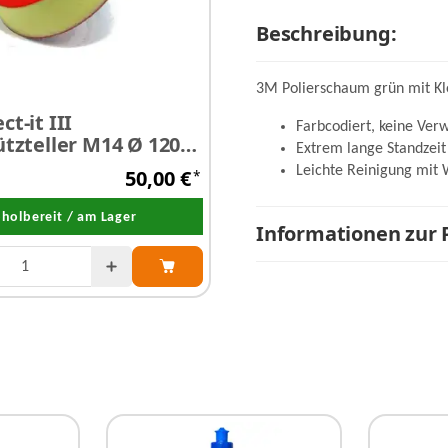
Beschreibung:
3M Polierschaum grün mit Kle
t-it III
ProfiPolish Poliertuc
Farbcodiert, keine Ver
ützteller M14 Ø 120
Allround SOFT 2 Seit
Extrem lange Standzeit
40 cm x 40 cm 350 g/
Leichte Reinigung mit 
50,00 €
*
Stück
holbereit / am Lager
Abholbereit / am La
Informationen zur 
zur Auswahl