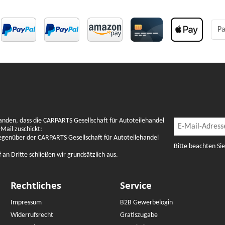
Pa
Newslette
anden, dass die CARPARTS Gesellschaft für Autoteilehandel
Newsletter Abon
Mail zuschickt:
gegenüber der CARPARTS Gesellschaft für Autoteilehandel
Bitte beachten Si
n Dritte schließen wir grundsätzlich aus.
Rechtliches
Service
Impressum
B2B Gewerbelogin
Widerrufsrecht
Gratiszugabe