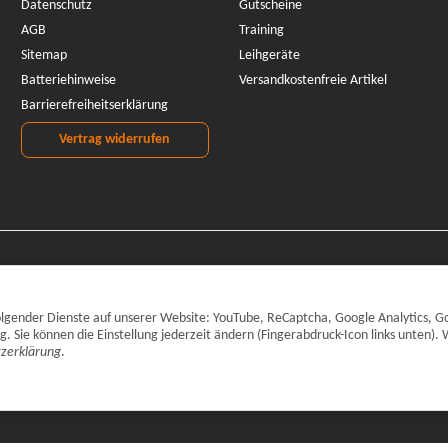
Datenschutz
Gutscheine
AGB
Training
Sitemap
Leihgeräte
Batteriehinweise
Versandkostenfreie Artikel
Barrierefreiheitserklärung
Vertrag widerrufen
 folgender Dienste auf unserer Website: YouTube, ReCaptcha, Google Analytics, G
Sie können die Einstellung jederzeit ändern (Fingerabdruck-Icon links unten). 
zerklärung
.
inkl. gesetzlicher MwSt., zzgl.
Versand
© CARPARTS Gesellschaft für Autote