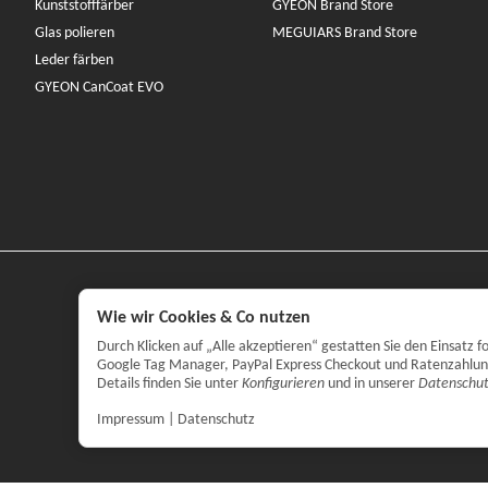
Kunststofffärber
GYEON Brand Store
Glas polieren
MEGUIARS Brand Store
Leder färben
GYEON CanCoat EVO
Wie wir Cookies & Co nutzen
Durch Klicken auf „Alle akzeptieren“ gestatten Sie den Einsatz
Google Tag Manager, PayPal Express Checkout und Ratenzahlung. 
Details finden Sie unter
Konfigurieren
und in unserer
Datenschut
Impressum
|
Datenschutz
*
Alle Preise 