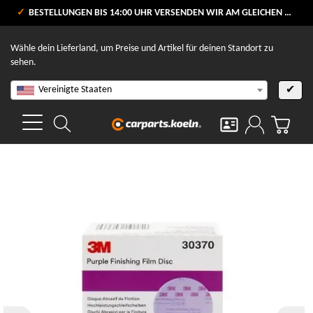
VERSANDKOSTENFREI AB 80 €
BESTELLUNGEN BIS 14:00 UHR VERSENDEN WIR AM GLEICHEN WERKTAG
V
Wähle dein Lieferland, um Preise und Artikel für deinen Standort zu
sehen.
Vereinigte Staaten
✔