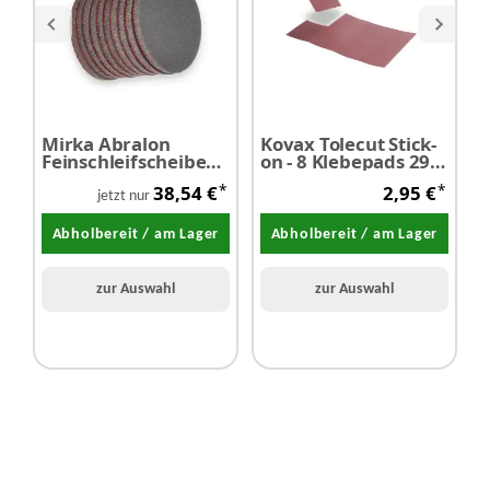
Mirka Abralon
Kovax Tolecut Stick-
Feinschleifscheibe
on - 8 Klebepads 29
S
Ø77 mm P2000 20
mm x 35 mm P1500
b
*
*
38,54 €
2,95 €
Stück
rosa
jetzt nur
Abholbereit / am Lager
Abholbereit / am Lager
zur Auswahl
zur Auswahl