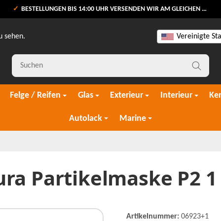
BESTELLUNGEN BIS 14:00 UHR VERSENDEN WIR AM GLEICHEN WERKTAG
u sehen.
Vereinigte St
Felge / Reifen
Glas
Exterieur
Interieur
Ke
Autolack
Marine
ra Partikelmaske P2 1
Artikelnummer:
06923+1