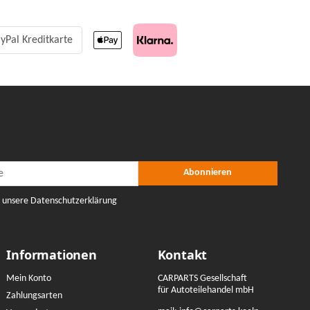
yPal Kreditkarte
r Abonnieren
nieren
Abonnieren
e unsere Datenschutzerklärung
Informationen
Kontakt
Mein Konto
CARPARTS Gesellschaft
für Autoteilehandel mbH
Zahlungsarten