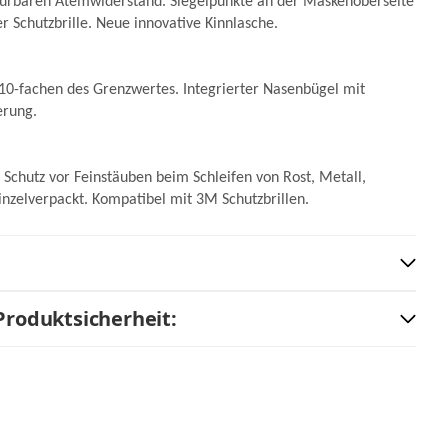
spürbaren Atemwiderstand. Siegelpunkte an der Maskenoberseite
 Schutzbrille. Neue innovative Kinnlasche.
10-fachen des Grenzwertes. Integrierter Nasenbügel mit
erung.
Schutz vor Feinstäuben beim Schleifen von Rost, Metall,
 Einzelverpackt. Kompatibel mit 3M Schutzbrillen.
Produktsicherheit: