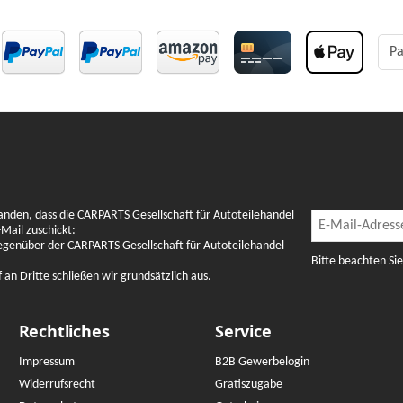
Pa
Newslette
anden, dass die CARPARTS Gesellschaft für Autoteilehandel
Newsletter Abon
Mail zuschickt:
gegenüber der CARPARTS Gesellschaft für Autoteilehandel
Bitte beachten Si
n Dritte schließen wir grundsätzlich aus.
Rechtliches
Service
Impressum
B2B Gewerbelogin
Widerrufsrecht
Gratiszugabe