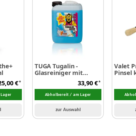
the+
TUGA Tugalin -
Valet P
l
Glasreiniger mit
Pinsel 
Langzeitformel 5,0
cm
25,00 €
33,90 €
*
*
Liter
 Lager
Abholbereit / am Lager
Abhol
l
zur Auswahl