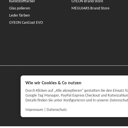
Kunststofffärber
GYEON Brand Store
Glas polieren
MEGUIARS Brand Store
Leder färben
GYEON CanCoat EVO
Wie wir Cookies & Co nutzen
Durch Klicken auf „Alle akzeptieren“ gestatten Sie den Einsatz
Google Tag Manager, PayPal Express Checkout und Ratenzahlung. 
Details finden Sie unter
Konfigurieren
und in unserer
Datenschut
Impressum
|
Datenschutz
*
Alle Preise 