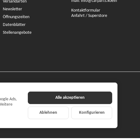
mail:
info@carparts.koeln
Versandarten
Newsletter
Kontaktformular
Anfahrt / Superstore
Öffnungszeiten
Datenblätter
Stellenangebote
Alle akzeptieren
oogle Ads,
Weitere
Ablehnen
Konfigurieren
ilehandel mbH