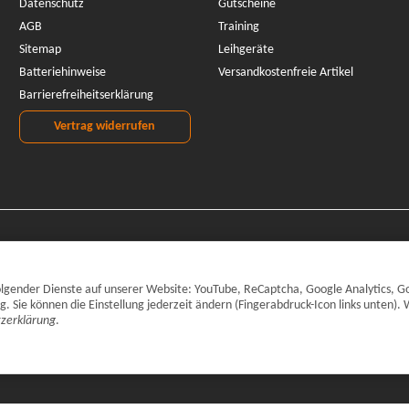
Datenschutz
Gutscheine
AGB
Training
Sitemap
Leihgeräte
Batteriehinweise
Versandkostenfreie Artikel
Barrierefreiheitserklärung
Vertrag widerrufen
 folgender Dienste auf unserer Website: YouTube, ReCaptcha, Google Analytics, G
Sie können die Einstellung jederzeit ändern (Fingerabdruck-Icon links unten). 
zerklärung
.
inkl. gesetzlicher MwSt., zzgl.
Versand
© CARPARTS Gesellschaft für Autote