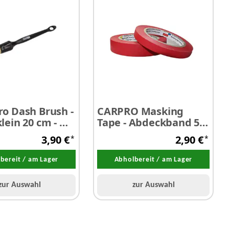
ro Dash Brush -
CARPRO Masking
klein 20 cm - Ø 2
Tape - Abdeckband 5
mm x 40 m 1 Stück
3,90 €
2,90 €
*
*
bereit / am Lager
Abholbereit / am Lager
zur Auswahl
zur Auswahl