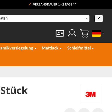
VERSANDDAUER 1 - 2 TAGE **
aaten
✔
Deutsch
ramikversiegelung
Mattlack
Schleifmittel
 Stück