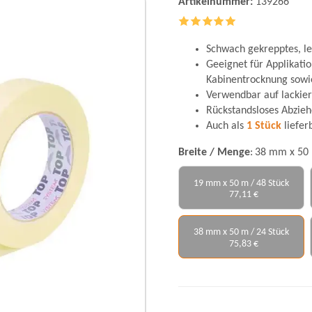
Artikelnummer:
139266
Schwach gekrepptes, l
Geeignet für Applikati
Kabinentrocknung sow
Verwendbar auf lackie
Rückstandsloses Abzieh
Auch als
1 Stück
liefer
Breite / Menge
38 mm x 50 
19 mm x 50 m / 48 Stück
77,11 €
38 mm x 50 m / 24 Stück
75,83 €