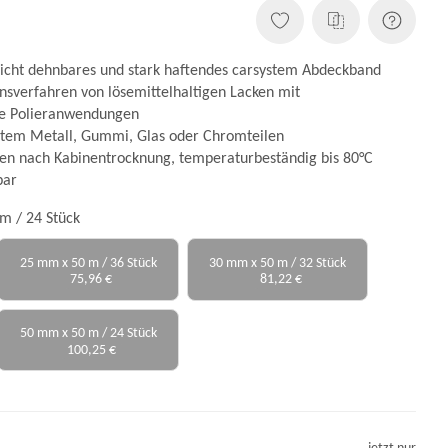
eicht dehnbares und stark haftendes carsystem Abdeckband
onsverfahren von lösemittelhaltigen Lacken mit
ie Polieranwendungen
rtem Metall, Gummi, Glas oder Chromteilen
en nach Kabinentrocknung, temperaturbeständig bis 80°C
bar
m / 24 Stück
25 mm x 50 m / 36 Stück
30 mm x 50 m / 32 Stück
75,96 €
81,22 €
50 mm x 50 m / 24 Stück
100,25 €