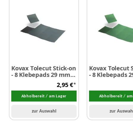
Kovax Tolecut Stick-on
Kovax Tolecut 
- 8 Klebepads 29 mm x
- 8 Klebepads 
35 mm P3000 schwarz
35 mm P2000 g
2,95 €
*
Abholbereit / am Lager
Abholbereit / am
zur Auswahl
zur Auswah