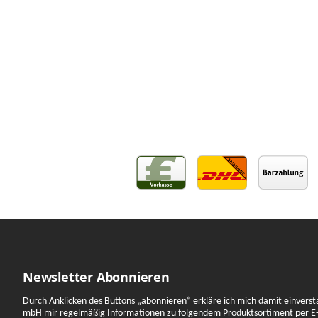
Newsletter Abonnieren
Durch Anklicken des Buttons „abonnieren“ erkläre ich mich damit einverst
mbH mir regelmäßig Informationen zu folgendem Produktsortiment per E-