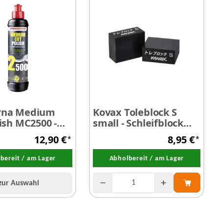
rna Medium
Kovax Toleblock S
ish MC2500 -
small - Schleifblock
leifpaste 250
klein
12,90 €
8,95 €
*
*
bereit / am Lager
Abholbereit / am Lager
zur Auswahl