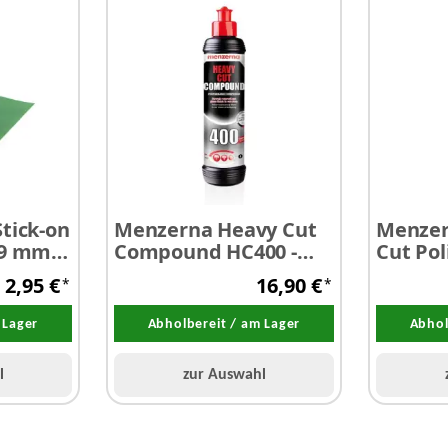
Stick-on
Menzerna Heavy Cut
Menze
29 mm x
Compound HC400 -
Cut Pol
rün
Schleifpaste 250 ml
Feinsch
2,95 €
16,90 €
*
*
ml
 Lager
Abholbereit / am Lager
Abhol
l
zur Auswahl