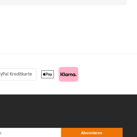
yPal Kreditkarte
r Abonnieren
nieren
Abonnieren