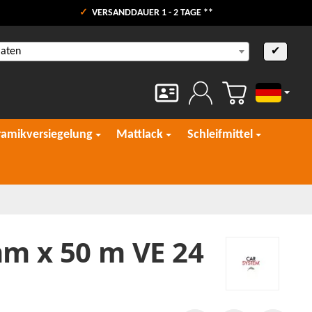
VERSANDDAUER 1 - 2 TAGE **
aaten
✔
Deutsch
ramikversiegelung
Mattlack
Schleifmittel
m x 50 m VE 24