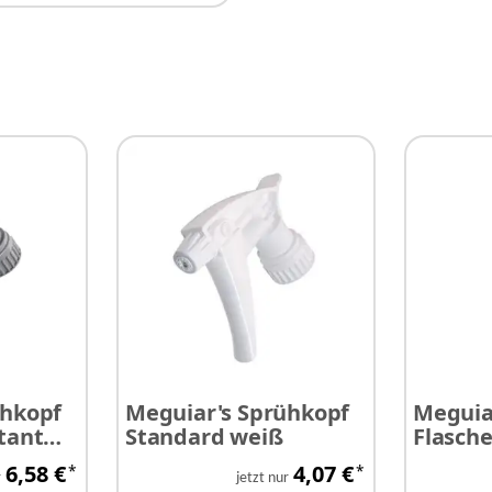
ühkopf
Meguiar's Sprühkopf
Meguiar
tant
Standard weiß
Flasch
Dressi
6,58 €
4,07 €
*
*
r
jetzt nur