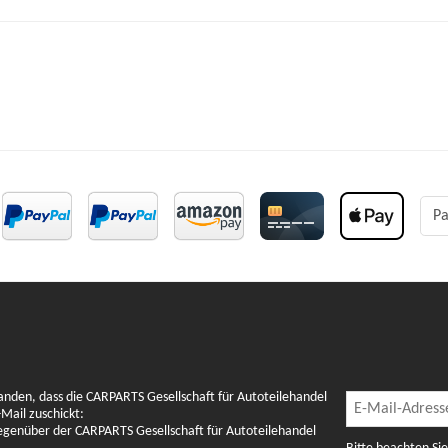
Pa
Newslette
anden, dass die CARPARTS Gesellschaft für Autoteilehandel
Newsletter Abon
Mail zuschickt:
gegenüber der CARPARTS Gesellschaft für Autoteilehandel