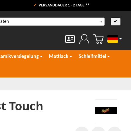
VERSANDDAUER 1 - 2 TAGE **
aaten
✔
Deutsch
ramikversiegelung
Mattlack
Schleifmittel
st Touch