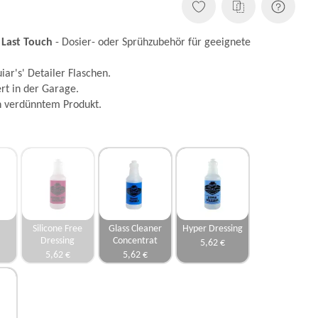
 Last Touch
- Dosier- oder Sprühzubehör für geeignete
iar's' Detailer Flaschen.
t in der Garage.
n verdünntem Produkt.
Silicone Free
Glass Cleaner
Hyper Dressing
Dressing
Concentrat
5,62 €
5,62 €
5,62 €