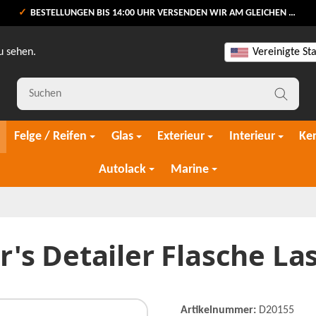
BESTELLUNGEN BIS 14:00 UHR VERSENDEN WIR AM GLEICHEN WERKTAG
u sehen.
Vereinigte St
Felge / Reifen
Glas
Exterieur
Interieur
Ke
Autolack
Marine
's Detailer Flasche La
Artikelnummer:
D20155