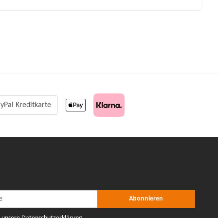
yPal Kreditkarte
r Abonnieren
nieren
Abonnieren