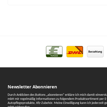
Newsletter Abonnieren
Durch Anklicken des Buttons „abonnieren“ erkläre ich mich damit einverst
mbH mir regelmäßig Informationen zu folgendem Produktsortiment per E-
Autopflegeprodukte, Kfz-Zubehör. Meine Einwilligung kann ich jederzeit 