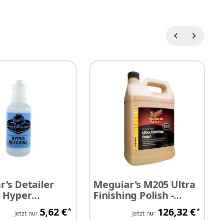
's Detailer
Meguiar's M205 Ultra
e Hyper
Finishing Polish -
ng
Hochglanzpolitur 3,78
5,62 €
126,32 €
*
*
Liter
jetzt nur
jetzt nur