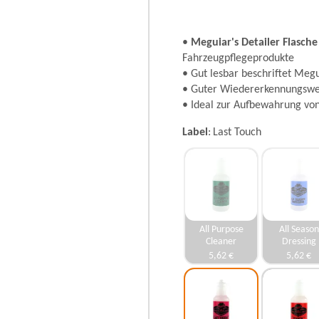
•
Meguiar's Detailer Flasche
Fahrzeugpflegeprodukte
• Gut lesbar beschriftet Megu
• Guter Wiedererkennungswer
• Ideal zur Aufbewahrung vo
Label
Last Touch
All Purpose
All Season
Cleaner
Dressing
5,62 €
5,62 €