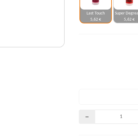
Last Touch
Super Degrea
5,62 €
5,62 €