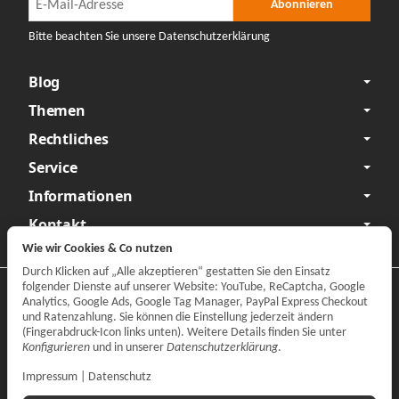
Newsletter Abonnieren
Abonnieren
Bitte beachten Sie unsere Datenschutzerklärung
Blog
Themen
Rechtliches
Service
Informationen
Kontakt
Wie wir Cookies & Co nutzen
Durch Klicken auf „Alle akzeptieren“ gestatten Sie den Einsatz
folgender Dienste auf unserer Website: YouTube, ReCaptcha, Google
Datenschutzerklärung
•
Impressum
Analytics, Google Ads, Google Tag Manager, PayPal Express Checkout
und Ratenzahlung. Sie können die Einstellung jederzeit ändern
Vertrag widerrufen
(Fingerabdruck-Icon links unten). Weitere Details finden Sie unter
Konfigurieren
und in unserer
Datenschutzerklärung
.
Impressum
|
Datenschutz