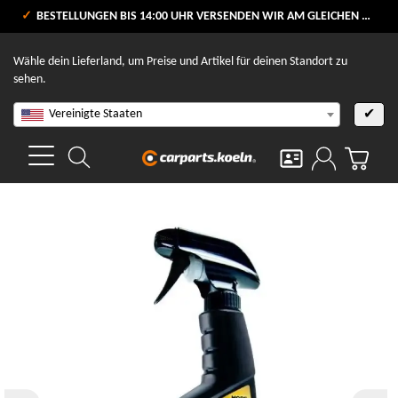
VERSANDKOSTENFREI AB 80 €
BESTELLUNGEN BIS 14:00 UHR VERSENDEN WIR AM GLEICHEN WERKTAG
V
Wähle dein Lieferland, um Preise und Artikel für deinen Standort zu
sehen.
Vereinigte Staaten
✔