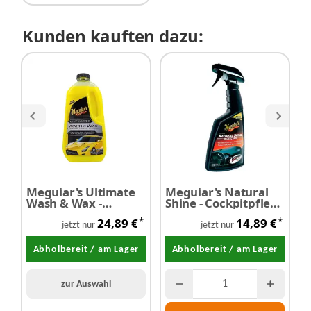
Kunden kauften dazu:
Meguiar's Ultimate
Meguiar's Natural
M
Wash & Wax -
Shine - Cockpitpflege
C
Shampoo 1,42 Liter
473 ml
-
*
*
24,89 €
14,89 €
jetzt nur
jetzt nur
Abholbereit / am Lager
Abholbereit / am Lager
zur Auswahl