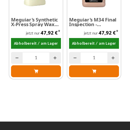
Meguiar's Synthetic
Meguiar's M34 Final
M
X-Press Spray Wax
Inspection -
C
3,78 Liter
Trockenwäsche 3,78
-
*
*
47,92 €
47,92 €
Liter
(
jetzt nur
jetzt nur
L
Abholbereit / am Lager
Abholbereit / am Lager