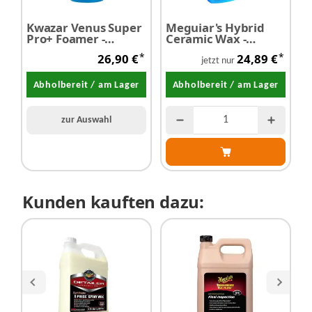
Kwazar Venus Super
Meguiar's Hybrid
M
Pro+ Foamer -
Ceramic Wax -
B
Schaumkanone 2,0
Keramikwachs 768
W
*
*
26,90 €
24,89 €
Liter
ml
A
jetzt nur
E
Abholbereit / am Lager
Abholbereit / am Lager
zur Auswahl
Kunden kauften dazu: