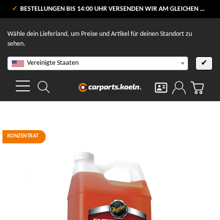
VERSANDKOSTENFREI AB 80 €
BESTELLUNGEN BIS 14:00 UHR VERSENDEN WIR AM GLEICHEN WERKTAG
V
Wähle dein Lieferland, um Preise und Artikel für deinen Standort zu
sehen.
Vereinigte Staaten
✔
KONZENTRAT