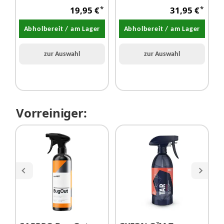
20 Liter mit
Liter inkl.
C
*
*
19,95 €
31,95 €
Schmutzsieb
Schmutzsieb &
-
Schraubdeckel
L
schwarz
Abholbereit / am Lager
Abholbereit / am Lager
zur Auswahl
zur Auswahl
Vorreiniger: