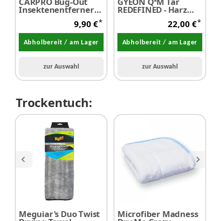
CARPRO Bug-Out
GYEON Q²M Tar
M
Insektenentferner
REDEFINED - Harz
P
500 ml - SALE
und
A
*
*
9,90 €
22,00 €
Klebstoffentferner
K
500 ml
Abholbereit / am Lager
Abholbereit / am Lager
zur Auswahl
zur Auswahl
Trockentuch:
Meguiar's Duo Twist
Microfiber Madness
P