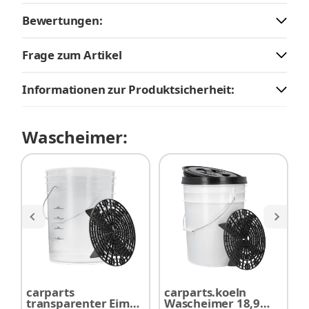
Bewertungen:
Frage zum Artikel
Informationen zur Produktsicherheit:
Wascheimer:
carparts
carparts.koeln
M
transparenter Eimer
Wascheimer 18,9
G