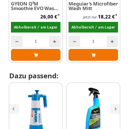
GYEON Q²M
Meguiar's Microfiber
M
Smoothie EVO Wash
Wash Mitt
I
Mitt -
T
*
*
26,00 €
18,22 €
Waschhandschuh
jetzt nur
Abholbereit / am Lager
Abholbereit / am Lager
Dazu passend: