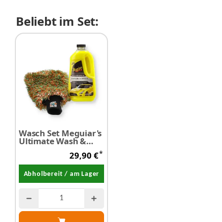
Beliebt im Set:
Wasch Set Meguiar's
Ultimate Wash &
Wax 1,42 Liter +
*
29,90 €
ProfiPolish Coral
Washmitt
Abholbereit / am Lager