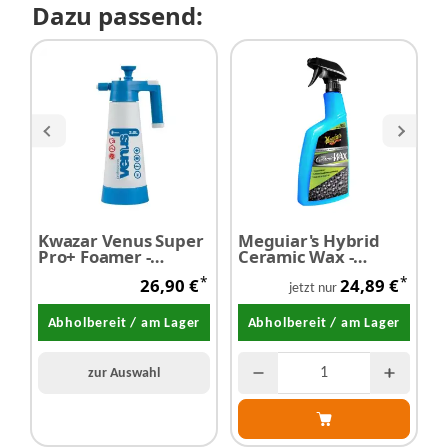
Dazu passend:
Kwazar Venus Super
Meguiar's Hybrid
M
Pro+ Foamer -
Ceramic Wax -
B
Schaumkanone 2,0
Keramikwachs 768
W
*
*
26,90 €
24,89 €
Liter
ml
A
jetzt nur
E
Abholbereit / am Lager
Abholbereit / am Lager
zur Auswahl