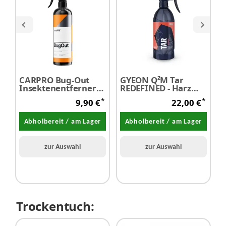
CARPRO Bug-Out
GYEON Q²M Tar
M
Insektenentferner
REDEFINED - Harz
D
500 ml - SALE
und
C
*
*
9,90 €
22,00 €
Klebstoffentferner
A
500 ml
Abholbereit / am Lager
Abholbereit / am Lager
zur Auswahl
zur Auswahl
Trockentuch: