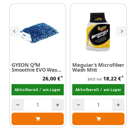
GYEON Q²M
Meguiar's Microfiber
M
Smoothie EVO Wash
Wash Mitt
I
Mitt -
T
*
*
26,00 €
18,22 €
Waschhandschuh
jetzt nur
Abholbereit / am Lager
Abholbereit / am Lager