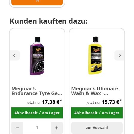
Kunden kauften dazu:
Meguiar's
Meguiar's Ultimate
M
Endurance Tyre Gel -
Wash & Wax -
Reifenschutzgel 473
Shampoo 473 ml
g
*
*
17,38 €
15,73 €
ml
W
jetzt nur
jetzt nur
1
Abholbereit / am Lager
Abholbereit / am Lager
zur Auswahl