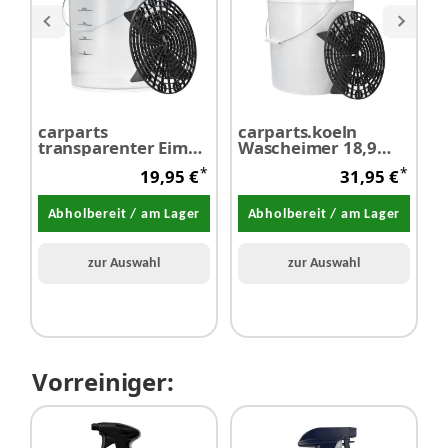
carparts
carparts.koeln
M
transparenter Eimer
Wascheimer 18,9
G
20 Liter mit
Liter inkl.
C
*
*
19,95 €
31,95 €
Schmutzsieb
Schmutzsieb &
-
Schraubdeckel
L
schwarz
Abholbereit / am Lager
Abholbereit / am Lager
zur Auswahl
zur Auswahl
Vorreiniger: