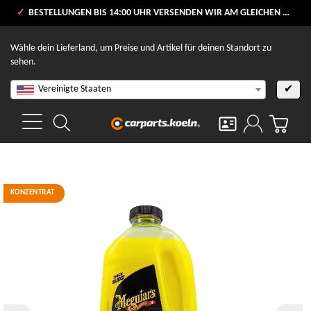
VERSANDKOSTENFREI AB 80 €
BESTELLUNGEN BIS 14:00 UHR VERSENDEN WIR AM GLEICHEN WERKTAG
V
Wähle dein Lieferland, um Preise und Artikel für deinen Standort zu
sehen.
Vereinigte Staaten
✔
KONZENTRAT