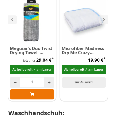
Meguiar's Duo Twist
Microfiber Madness
P
Drying Towel -
Dry Me Crazy
T
Trockentuch 90 cm x
Trockentuch
T
*
*
29,04 €
19,90 €
50 cm
5
jetzt nur
Abholbereit / am Lager
Abholbereit / am Lager
zur Auswahl
Waschhandschuh: